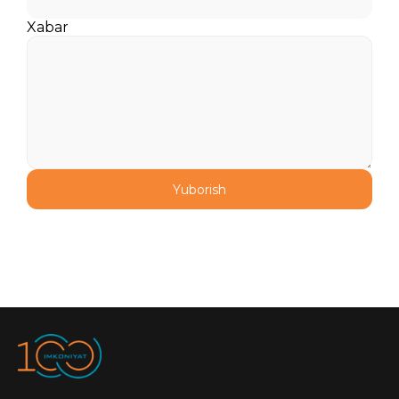
tadqiqotchilarni qoʻllab-
quvvatlaydi.Tadqiqot mavzulari:Yer
Xabar
tizimlari (Earth systems);Iqlim
oʻzgarishi va barqarorlik (Climate
change and sustainability);Barqaror
energiyaga oʻtish (Energy
transition);Atrof-muhit
muammolarining ijtimoiy
qiyinchiliklari (Societal challenges of
environmental issues);Inson,
hayvonlar va ekotizim salomatligi
Yuborish
“Yagona salomatlik” yondashuvining
bir qismi sifatida (Human, animal and
ecosystem health as part as a “One
Health” approach).Dastur haqida
batafsil rasmiy sayt orqali maʼlumot
olish mumkin.Maqbullik
shartlariDastur talablari:Fransiya
fuqaroligiga ega boʻlmagan;Doktorlik
darajasiga ega boʻlganiga 5 yildan
oshmagan xorijiy tadqiqotchilar
(2019-yil dekabridan 2024-yil
yanvarigacha dissertatsiya