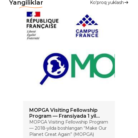
Yangiliklar
Koʻproq yuklash
MOPGA Visiting Fellowship
Program — Fransiyada 1 yil
davomida tadqiqot olib borish
MOPGA Visiting Fellowship Program
imkoniyati; €2500 oylik
— 2018-yilda boshlangan “Make Our
stipendiya taqdim etiladi!
Planet Great Again” (MOPGA)