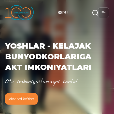
RU
YOSHLAR - KELAJAK
BUNYODKORLARIGA
AKT IMKONIYATLARI
Oʻz imkoniyatlaringni tanla!
Videoni koʻrish