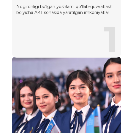
Nogironligi boʻlgan yoshlarni qoʻllab-quvvatlash
boʻyicha AKT sohasida yaratilgan imkoniyatlar